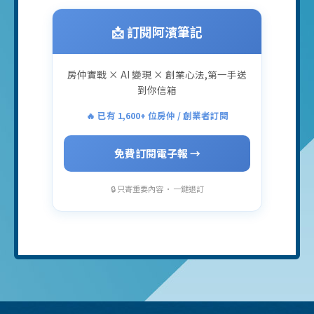
📩 訂閱阿濱筆記
房仲實戰 × AI 變現 × 創業心法,第一手送
到你信箱
🔥 已有 1,600+ 位房仲 / 創業者訂閱
免費訂閱電子報 →
🔒 只寄重要內容 · 一鍵退訂