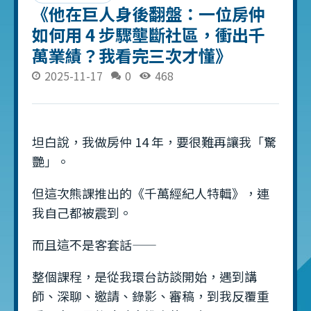
《他在巨人身後翻盤：一位房仲
如何用 4 步驟壟斷社區，衝出千
萬業績？我看完三次才懂》
2025-11-17
0
468
坦白說，我做房仲 14 年，要很難再讓我「驚
艷」。
但這次熊課推出的《千萬經紀人特輯》，連
我自己都被震到。
而且這不是客套話——
整個課程，是從我環台訪談開始，遇到講
師、深聊、邀請、錄影、審稿，到我反覆重