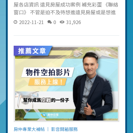
屋各店資訊 遠見房屋成功案例 補充彩蛋 《聯絡
窗口》 不管是迫不及待想進遠見房屋或是想進
新訓中心接受非正常人類特訓班的朋友 都統一
2022-11-21
0
31,926
與人資廖小姐報名，麻煩面試當天請自備履歷
聯絡方式： 手機：0903-166495 Line id：
@015zlytr Line QR Code： 《最新面試公告》
本期新人只應徵 5 位！ 麻煩面試當天請自備履
歷三份．穿正式服裝 每週 星期二 下午 01:00 準
時面試 報到時間面試後會通知，一起新濱訓練
吧！（有同梯比較熱血） 面試地址：台中市西
屯區台灣大道三段660號4樓之2（歡迎大家來一
起當阿濱的同事！） 受訓地點位於 遠見房屋總
部訓練中心（台中市西屯區台灣大道三段660號
4樓之2）
房仲專業大補帖
影音開箱服務