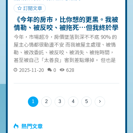
過。 還記得年初接了一
訂閱文章
《今年的房市，比你想的更黑。我被
情勒、被反咬、被拖死…但我終於學
會「不再被玩」》
今年，市場超冷，房價墜落到深不不底 90% 的
屋主心情都很動盪不安 而我被屋主處理、被情
勒、被改委託、被反咬、被消失、被拖時間，
甚至被自己「太善良」害到差點爆掉。 但也是
今年，開始理解： 房仲不是在賭成交。 房仲是
2025-11-20
0
628
在賭&mdash; 你在多快的時間內「看懂人」與
「看清局」。 這篇不是要告訴你我多厲害， 而
是我看到太多人跟十年前的我一樣： 被情緒綁
住、被客戶牽著走、被人性打趴。 今天我把今
1
2
3
4
5
年最痛、最黑暗、最醜陋、也最關鍵的三件事
講給你聽。 因為&mdash;&mdash; 如果你今年
跟我一樣被傷過、被騙過、被消耗過， 這篇你
熱門文章
會很有感。 🔥【01】我終於承認：「客戶情