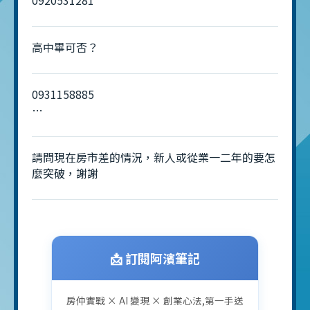
高中畢可否？
0931158885
楓吟公司
請問現在房市差的情況，新人或從業一二年的要怎
麼突破，謝謝
📩 訂閱阿濱筆記
房仲實戰 × AI 變現 × 創業心法,第一手送