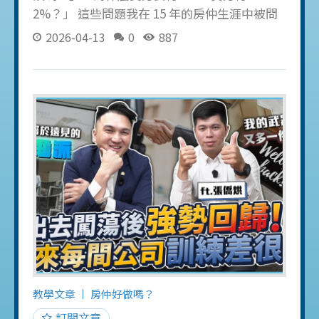
2%？」 這些問題我在 15 年的房仲生涯中被問
了上千次。今天一次講清楚，讓你不再被話術
2026-04-13
0
887
混淆。 房仲服務費的法定上限 根據內政部《不
動產經紀業管理條例》規定，房仲服務費（仲
介費）的法定上限是成交價的 6%。這 6% 是上
限，不是固定費率。 常見的分法是： 賣方：成
交價的 4% 買方：成交價的 2%（部分公司收 1-
2%） 但這個比例不是法律規定，而是行業慣
例。實際上每家公司的收費方式不同，而且是
可以協商的。 實際數字：一間 1,000 萬的房
子，服務費怎麼算？ 假設成交價 1,000 萬： 賣
方服務費（4%）：40 萬 買方服務費（2%）：
20 萬 房仲公司總收入：60 萬 聽起來很多對
吧？但這 60 萬不是房仲業務的收入。接著往下
看。 服務費 60 萬，房仲業務實拿多少？ 這 60
萬的去向大致如下： 公司抽
教學文章
房仲好做嗎？
訂閱文章