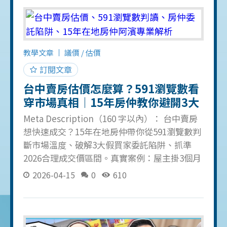
直播 而這篇故事的開端就是陳店長在參加我去
年開辦的第 5 屆【房仲基本功實戰班】之後，
再次邀請我到店裡進行【企業內訓】 在我坐上
前往高雄的高鐵之前，就抱著充滿好奇並感謝
教學文章
議價 / 估價
的心情準備再次和陳店長見面，當天的【企業
內訓】也進行得非常順利，除了感受到高雄人
訂閱文章
的熱情之外，整間教室充滿著那份對房仲業的
台中賣房估價怎麼算？591瀏覽數看
熱忱也深深觸碰到我的內心，以至於我的房仲
穿市場真相｜15年房仲教你避開3大
教育魂燃燒得非常徹底 課程結束後才和陳店長
委託陷阱【2026最新】
Meta Description（160 字以內）： 台中賣房
聊了一番，「為何上過一樣的房仲基本功課
想快速成交？15年在地房仲帶你從591瀏覽數判
程，今天又再次請我到店教學？」終於把我內
斷市場溫度、破解3大假買家委託陷阱、抓準
心的疑問給問出來 「平常都是我講給底下的業
2026合理成交價區間。真實案例：屋主掛3個月
務，是時候換個人來講解，現場教學還可以馬
沒人看，一個定價調整找回200萬買方。 TL;DR
上幫業
2026-04-15
0
610
快速結論 台中賣房估價抓不準、委託簽完沒人
帶看、掛3個月還是沒動靜？ 591瀏覽數低於
200：定價超過市場可接受範圍，買方不會點開
降價後突然有房仲「帶現成客人」：99% 是假