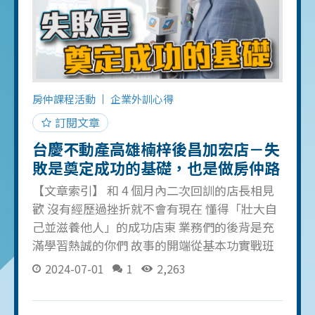
帶看前先讓買方看過！增加買方可以先決定是
否要現場帶看的機會！減少房仲和買方之間的
溝通成本！ 二、讓買方清楚了解地貌 透過空拍
機可以把物件的每個角度都拍攝地更顯立體 通
過清楚地呈現出物件整體的面貌讓買方更明確
地了解地貌狀況！以致於不會產生買賣雙方的
房仲課程活動
企業外訓心得
資訊落差，買方可以擁有資訊完整揭露的權益
訂閱文章
三、增加信任感和你的房仲價值 「時代在走，
台慶不動產高雄楠梓後昌加宏店－失
跟風要有」
敗是奠定成功的基礎，也是做房仲路
上最好的禮物
【文章索引】 和 4 個月內二次回訓的店長相見
歡 沒有經歷過挫折就不會有現在 懂得「壯大自
己並滋養他人」的成功店東 業務們的後背是充
滿學習熱誠的你們 故事的開端從基本功實戰班
開始 如果你有時常關注我的 FB 粉專應該會知
2024-07-01
1
2,263
道，我在今年 4 月的時候有和台慶不動產的高
雄楠梓後昌加宏店的長髮店長 - 陳冠融店長一起