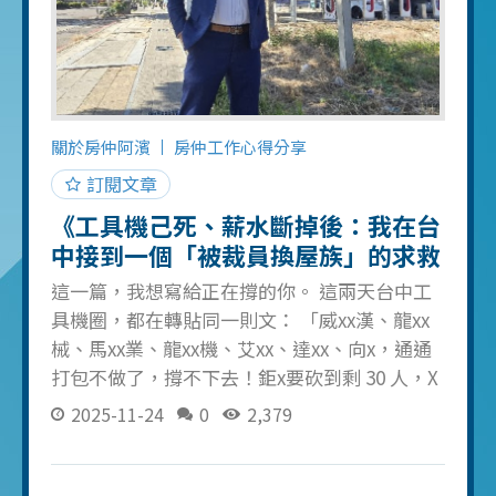
社區的修正幅度在 5-15% 之間。對比 2020-
2023 年的漲幅，這只是回到合理水準。 第三，
政策反轉訊號已經出現。 央行的態度從「全面
緊縮」轉向「緊中帶鬆」。當限制開始放寬，
被壓抑的需求會在某個時間點集中釋放。歷史
關於房仲阿濱
房仲工作心得分享
證明，每次打房最嚴的時候，通常就是下一波
訂閱文章
起漲的前兆。
《工具機己死、薪水斷掉後：我在台
中接到一個「被裁員換屋族」的求救
委託》
這一篇，我想寫給正在撐的你。 這兩天台中工
具機圈，都在轉貼同一則文： 「威xx漢、龍xx
械、馬xx業、龍xx機、艾xx、達xx、向x，通通
打包不做了，撐不下去！鉅x要砍到剩 30 人，X
泰裁 60 人，X崴這個月減 30 人。」 很多人以為
2025-11-24
0
2,379
這只是另一篇「景氣很差」的抱怨文。 但對我
來說，那不是一則貼文，是一間一間房子，準
備被迫丟到市場上的「警報」。 01｜他的故