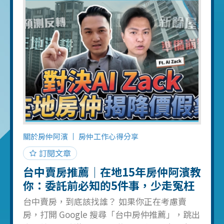
「台中買房房仲推薦」，這篇文章會幫你省掉
至少三個月的冤枉路。 為什麼「台中房仲推
薦」這件事特別難？ 先講一個你可能不知道的
數字：台中市登記有案的不動產經紀人超過上
萬人，加上未登記的兼職、掛牌業務，實際在
市場上跑的人數更多。這代表什麼？你隨便丟
一塊石頭，都能砸到一個房仲，但砸到好的機
率，大概只有兩成。 問題不在於房仲太多，而
在於進入門檻太低。考一張營業員證照，背一
背法規，就能掛牌上班。但真正會幫你談判、
會算行情、會替你守住底線的，少之又少。 很
關於房仲阿濱
房仲工作心得分享
多人會去 PTT 看「台中房仲推薦 PTT」的討論
訂閱文章
串，或者上 Google Maps 看評價。我必須跟你
台中賣房推薦｜在地15年房仲阿濱教
說實話，這些管道有三個盲點： 第一，好評可
你：委託前必知的5件事，少走冤枉
以
路、多賣50萬
台中賣房，到底該找誰？ 如果你正在考慮賣
房，打開 Google 搜尋「台中房仲推薦」，跳出