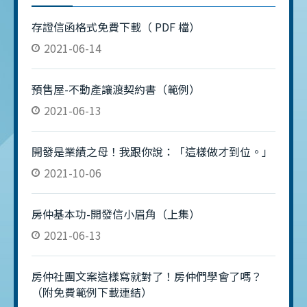
節」是房仲最大的陷阱 2025 年 9 月，我在北屯
知名建案第一次拿到總傭 5% 起跳。 那天我才
存證信函格式免費下載（ PDF 檔）
知道： 專業不是讓客戶崇拜你， 而是讓客戶願
2021-06-14
意為你的專業付錢。 但真正讓我醒來的是： 📌
案件 A（被自己的同情心搞死） 這個案子是
預售屋-不動產讓渡契約書（範例）
2024 年 10 月，我到現在都還記得。 屋主
2021-06-13
開發是業績之母！我跟你說：「這樣做才到位。」
2021-10-06
房仲基本功-開發信小眉角（上集）
2021-06-13
房仲社團文案這樣寫就對了！房仲們學會了嗎？
（附免費範例下載連結）