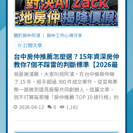
地老。 真相二：前 6 個月幾乎沒收入 房仲是先
付出再收割的行業。新人前 3-6 個月通常是「養
客期」，你在建立商圈、累積客戶、學習基本
功。這段時間的收入很可能是零。 有些公司會
給底薪 2-3 萬，但條件是達到一定的開發量或帶
關於房仲阿濱
房仲工作心得分享
看量。有些公司完全沒底薪，高獎金制。你要
訂閱文章
評估的是：你有沒有 6 個月的生活費存款？如
台中房仲推薦怎麼選？15年資深房仲
果沒有，建議先存夠再入行
教你7個不踩雷的判斷標準【2026最
新】
我是謝濱展，大家叫我阿濱。在台中做房仲做
了 15 年，經手超過 300 件成交案件，從菜鳥業
務一路做到遠見房屋共同創辦人。這篇文章，
我不打算寫那種「房仲推薦 TOP 10 排行榜」的
業配文，而是要把我 15 年看過的好仲介、爛仲
2026-04-12
0
1,161
介，用最直白的方式告訴你：怎麼判斷一個房
仲值不值得信任。 如果你正在 Google 搜尋
「台中房仲推薦」、「台中房仲推薦 PTT」、