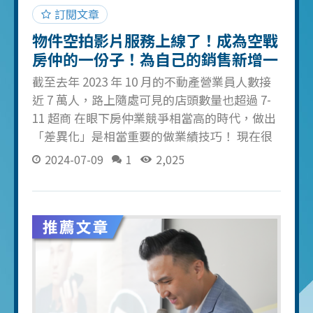
訂閱文章
物件空拍影片服務上線了！成為空戰
房仲的一份子！為自己的銷售新增一
把武器！
截至去年 2023 年 10 月的不動產營業員人數接
近 7 萬人，路上隨處可見的店頭數量也超過 7-
11 超商 在眼下房仲業競爭相當高的時代，做出
「差異化」是相當重要的做業績技巧！ 現在很
多房仲大店標配都會有一台空拍機，畢竟「時
2024-07-09
1
2,025
代在走，跟風要有」 派報、貼小蜜蜂、打陌開
電話的「地戰」已經不足以開發客源 從傳統的
賣屋型態開始轉型以「空戰」的方式鞏固並增
加買賣方，其中有效又可以顯現出專業感的方
法就是「物件空拍」！ 房仲空拍 3 大好處 一、
減少雙方溝通時間 帶看最怕的就是「買方看了
一眼就不喜歡」 導致浪費大把時間、白跑一趟
的狀況發生... 但有了空拍的照片或影片就可以在