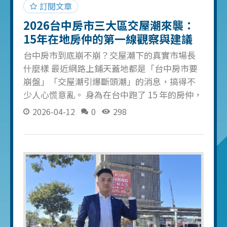
個負責你案件的業務員。你應該觀察的是： 他
訂閱文章
2026台中房市三大區交屋潮來襲：
15年在地房仲的第一線觀察與建議
台中房市到底崩不崩？交屋潮下的真實市場長
什麼樣 最近網路上鋪天蓋地都是「台中房市要
崩盤」「交屋潮引爆斷頭潮」的消息，搞得不
少人心慌意亂。 身為在台中跑了 15 年的房仲，
帶過超過 300 組成交，我可以很負責任地說：
2026-04-12
0
298
降價是事實，但崩盤是誇張了。 三個你該知道
的台中房市現況 第一，交屋潮確實在發生。 北
屯、水湳、14 期等區域，2024-2025 年大量預
售屋進入交屋期。部分投資客因為限貸令資金
卡住，確實出現拋售壓力。 但這不等於整個市
場崩盤，而是「個案調整」。自住客反而迎來
了難得的議價空間。 第二，降價幅度沒有網路
說的那麼誇張。 你看到「暴跌 30%」的標題，
通常是拿最高點對比最低成交價。實際上多數