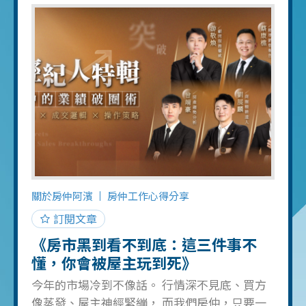
事：從換大房，到被逼賠售賣房 前幾天，我在
豐邑 One+ 陪一位屋主蕭大哥，辦完程序、拿
到換證許可證。 聊天過程，他很平靜地說了一
句話： 「我是非自願離職啦。」 故事一拉開，
其實很典型，卻也很刺痛。 一開始，他跟太太
只是想「把舊房子換新房」 兩夫妻好好算過薪
水，房貸負擔五成以上都 OK，所以敢換 那時
候，還沒有 919 事件，還沒有後來一連串限貸
令 結果這六、七年來， 他所在的傳統產業一直
沒好過&mdash;&mdash;工具機訂單忽冷忽
熱、價格被砍到見骨， 公司撐到最後，不得已
關於房仲阿濱
房仲工作心得分享
只能走向那兩個字
訂閱文章
《房市黑到看不到底：這三件事不
懂，你會被屋主玩到死》
今年的市場冷到不像話。 行情深不見底、買方
像蒸發、屋主神經緊繃， 而我們房仲，只要一