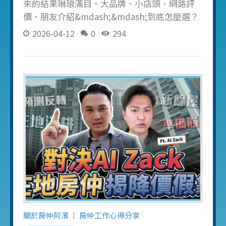
來的結果琳琅滿目。大品牌、小店頭、網路評
價、朋友介紹&mdash;&mdash;到底怎麼選？
我是謝濱展（阿濱），在台中做房仲 15 年，從
2026-04-12
0
294
業務員做到遠見房屋共同創辦人，帶領 5 間直
營店、150 人團隊，經手超過 300 組成交。 今
天不賣課、不推銷，單純從「一個老屋主也會
想知道」的角度，分享委託賣房之前你必須知
道的 5 件事。 第一件事：先搞清楚你的房子值
多少錢 很多屋主委託之前連行情都沒查就開
價，最常見的結果就是：開太高沒人看，半年
後急降價反而賣更低。 正確做法是先釐清三個
數字： 近一年同社區最高成交價 平均成交價 最
低成交價 你可以自己上實價登錄查，也可以找
專業房仲幫你做行情分析。重點是，你要先有
「錨點」再開價，而不是憑感覺。 第二件事：
選仲介看的不是品牌，是那個人 台中房仲品牌
超過 20 家，但真正幫你成交的不是品牌，是那
關於房仲阿濱
房仲工作心得分享