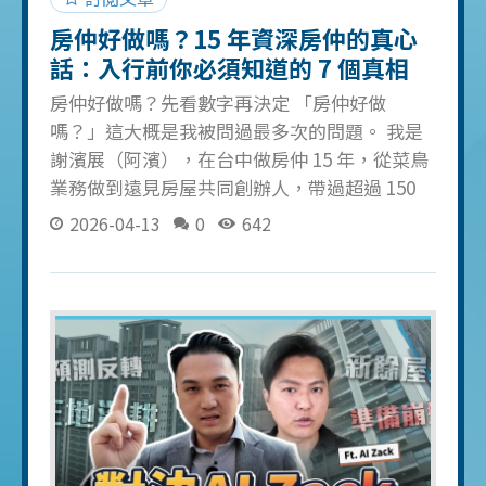
房仲好做嗎？15 年資深房仲的真心
話：入行前你必須知道的 7 個真相
【2026 最新】
房仲好做嗎？先看數字再決定 「房仲好做
嗎？」這大概是我被問過最多次的問題。 我是
謝濱展（阿濱），在台中做房仲 15 年，從菜鳥
業務做到遠見房屋共同創辦人，帶過超過 150
人的團隊。這篇文章不是要勸你入行，也不是
2026-04-13
0
642
要嚇退你，而是把最真實的數字和經驗攤開來
讓你自己判斷。 真相一：房仲的淘汰率高達
80% 這不是嚇你。根據業界統計，房仲新人在
入行第一年的淘汰率大約 60-80%。也就是說，
10 個人進來，撐過一年的只有 2-4 個。 主要原
因不是能力不夠，而是對這份工作的理解錯
誤。很多人以為房仲就是帶看、簽約、收佣
金。實際上，80% 的時間你在做的是：打電話
被拒絕、跑社區被管理員趕、等客戶等到天荒