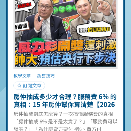
買家套路，目的是綁委託拖時間 2026合理成交
價：看近3個月成交，不是看去年高點 本文用惠
宇南區某案真實案例（開價 2480 &rarr; 2150
&rarr; 合理區間 1900-1950），帶你完整走過台
中賣房估價流程、識破委託陷阱、定出市場願
意成交的價格。 目錄 台中賣房前必看：從591
瀏覽數判斷房市真實溫度 房仲假買家的3大委託
陷阱與識破方法 2026台中賣房估價邏輯：為什
麼去年實價登錄不準 3種屋主的具體建議：自住
等、換屋急、非賣不可 常見問題 FAQ
教學文章
銷售技巧
訂閱文章
房仲抽成多少才合理？服務費 6% 的
真相：15 年房仲幫你算清楚【2026
完整解析】
房仲抽成到底怎麼算？一次搞懂服務費的真相
「房仲抽成 6% 是不是太貴了？」「服務費可以
談嗎？」「為什麼賣方要付 4%、買方付