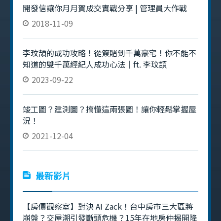
開發信讓你月月賀成交實戰分享 | 管理員大作戰
2018-11-09
李玟頡的成功攻略！從簽賭到千萬豪宅！你不能不
知道的雙千萬經紀人成功心法｜ft. 李玟頡
2023-09-22
竣工圖？建測圖？搞懂這兩張圖！讓你輕鬆掌握屋
況！
2021-12-04
最新影片
【房價觀察室】對決 AI Zack！台中房市三大區將
崩盤？交屋潮引發斷頭危機？15年在地房仲揭開降