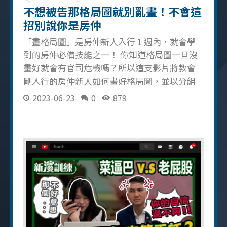
不想被告那格局圖就別亂畫！不會這
招別說你是房仲
「畫格局圖」是房仲新人入行 1 週內，就會學
到的房仲必備技能之一！ 你知道格局圖一旦沒
畫好就會有官司危機嗎？所以這支影片將教會
剛入行的房仲新人如何畫好格局圖，並以分組
討論的方式激發出最好的畫格局圖方法！（關
2023-06-23
0
879
於更多格局圖的內容可以看這篇） 畫格局圖技
能一把抓 門、窗、爐火的示意圖如何畫 走到哪
畫到哪，格局圖才會整齊無誤 畫完一個格局就
要寫上格局名（如客廳、廚房），避免忘記 格
局圖必記小撇步 用鉛筆或自動筆畫，才可以塗
擦修改 廚房爐火有分成瓦斯爐、IH爐，記得在
旁備註 建測圖需放大 2 倍 須帶手寫夾板（方便
邊走邊畫） 房仲為何要畫格局圖 格局圖=和屋
主回報議價的第一步 可以在屋主不了解物件格
局時，拿出自己畫好的格局圖向屋主回報，增