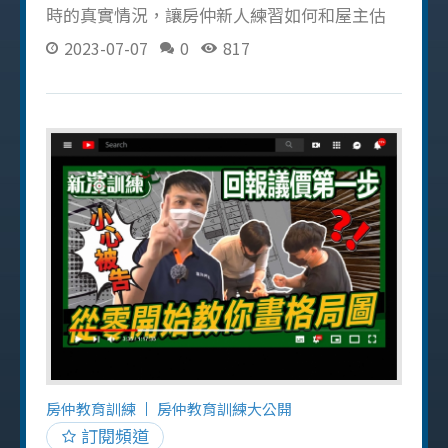
時的真實情況，讓房仲新人練習如何和屋主估
價，演練完成後我會再一起和新人檢討，並整
2023-07-07
0
817
理出最適合和屋主估價的小撇步！ 房仲估價你
需要牢記這 3 點！ 具備氣勢，掌握主導權： 要
具備自信和屋主溝通，才可以展現出你的專業
度，千萬不要順著屋主的接話，否則容易被牽
著鼻子走 誰先出價，誰先輸： 普遍屋主在心中
都有想賣的價格，注意被屋主的試探而自己先
出價，避免出價過高賣不掉還被屋主不信任！
不要害怕和屋主溝通： 要給予自信的回應，屋
主就會不由自主的讓你引導著 提醒各位房仲朋
友們，和屋主溝通時切記要自信！自信！再自
信！ 再加上眼神堅定地和屋主對看，可以加強
你對賣房的渴望和真心，保持真誠成功就是你
的！ 延伸影片：買房糾紛？阿濱現場遭酒瓶攻
擊 ? 帶你了解瑕疵擔保的重要性！避免中古屋糾
房仲教育訓練
房仲教育訓練大公開
紛
訂閱頻道