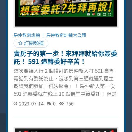
最重要的，所以要在買方出價後的第一時間切
到重點，出價太低的話就必須當下讓買方知道
是不可行的（我對買方出價太低的回應請詳看
影片！） 意見不同時需提出自己的觀點 在買方
提出自己認為較好的觀點，身為房仲的你也可
房仲教育訓練
房仲教育訓練大公開
以提出對買方也有利的相反論，讓買方感受到
訂閱頻道
你有認真思考和站在買方的立場，可
賣房子的第一步！來拜拜就給你簽委
託！ 591 追轉委好辛苦！
這次要讓入行 2 個禮拜的房仲新人打 591 自售
電話到有委託為止，沒想到第三通就遇到屋主
邀請我們參加「佛法聚會」！ 房仲新人第一次
591 追轉委就在晚上 10 點佛堂中簽委託！ 但是
新人們也不用太訝異，我聽過的簽約例子有百
2023-07-14
0
756
百種，早上5、6點拜訪屋主也不是沒遇過，所
以把這部影片分享給辛苦的房仲朋友們 只要為
了簽到委託，就必須把你的纏鬥力、最大決
心、毅力都使出來，房仲的苦只有房仲才知