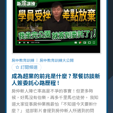
在房仲打拼的準備！ 所以正在觀看的準房仲
們，你準備好了嗎？ 如果你對房仲有興趣，歡
迎聯絡我諮詢或面試：
https://www.0919814054.com/view.php?
id=155 延伸閱讀：簽約前少做這件事，小心讓
你跟買家淚灑現場，房仲業務簽約前定著物溝
通法則
房仲教育訓練
房仲教育訓練大公開
訂閱頻道
成為超業的前兆是什麼 ? 聚餐訪談新
人簽委託心路歷程 !
房仲新人陣亡率高是不爭的事實！但更多時
候，好馬沒有伯樂，再多千里馬也徒勞。 我知
道大家從事房仲業務最怕「不知道今天要幹什
麼？」 這部影片會提到房仲新人所遇到的問