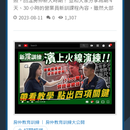
照，回溫房仲新人時期！ 並和大家分享為期 4
天、30 小時的營業員新訓課程內容，雖然大部
分的人都不愛上課和考試，尤其包圍著專有名
2023-08-11
0
1,307
詞、法律知識的房仲課程內容會感到更辛苦和
困難 但是不動產營業員證照是房仲必備的，還
有課程其中的重購退稅、土地增值稅、贈與稅
等對房仲來說是非常實用且必須學會的！ 也提
醒大家上課時要記得做好筆記、認真複習，下
午最好多買杯咖啡提振精神，考試前記得用
「房仲小幫手」協助模擬考，這樣 600 題中抽
考 100 題的考試穩穩過！ 如果你對房仲新人必
學內容有更多興趣，歡迎多看我拍的房仲新人
教育訓練影片，有很多內容可以讓你了解房仲
生活和做好入行房仲的準備！ 也歡迎你在下方
留言詢問喔！ 延伸影片：想當房仲嗎？史上首
間房仲新人訓練中心開始招生啦！現在就來訪
談新人們為什麼要來遠見房屋當房仲吧
房仲教育訓練
房仲教育訓練大公開