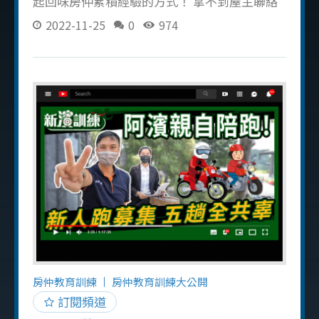
起回味房仲累積經驗的方式！ 拿不到屋主聯絡
方式怎麼辦？ 先帶飲料、小零食慰問管理員或
2022-11-25
0
974
社區秘書，不要被拒絕就退縮、多拜訪幾次，
每次拜訪時帶飲料、小禮物軟化對方，建立長
期關係來得到屋主資訊。 這三點讓屋主記住
你！ 判斷拜訪屋主的時間：拜訪屋主時剛好遇
到對方在忙，下一次可以避開當下的時間（例
如今天下午 3 點遇到屋主沒空理你，改天可以
挑早上的時間拜訪）。 觀察屋主的習慣，並將
觀察到的習慣當成話題延伸（例如發現屋主有
抽菸的話下次可以帶包一樣的菸給他，代表你
有在關注屋主。但前提是你也有在抽菸！不能
勉強自己）。 遇到不想讓你賣、開發失敗的屋
主，可以嘗試用「差異化」的方式取得屋主信
任，之前有寫過一篇雞蛋開發信的文章，可以
去看看。 跑募集線又苦又累，但這是每位房仲
房仲教育訓練
房仲教育訓練大公開
新人都必須做的事，沒被屋主拒絕是你幸運或
訂閱頻道
經驗值已達到MAX，被拒絕的話是人之常情！