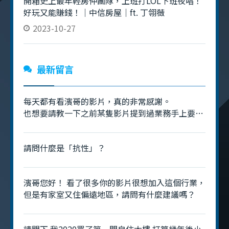
開箱史上最年輕房仲團隊，上班打LOL下班夜唱！
好玩又能賺錢！｜中信房屋｜ft. 丁翎薇
2023-10-27
最新留言
每天都有看濱哥的影片，真的非常感謝。
也想要請教一下之前某隻影片提到過業務手上要有
70～80件的庫存是什麼意思呢？是指追蹤的物件
嗎？
請問什麼是「抗性」？
濱哥您好！ 看了很多你的影片很想加入這個行業，
但是有家室又住偏遠地區，請問有什麼建議嗎？
請問下 我2020買了第一間自住大樓 打算幾年後小