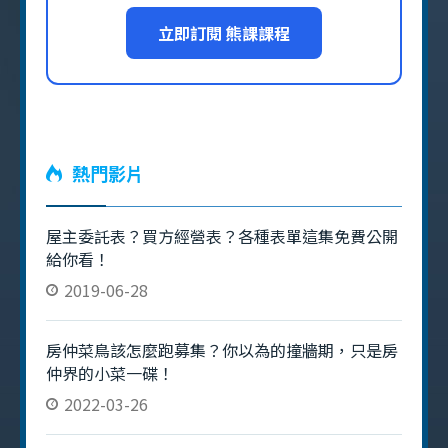
是非常重要之處，問自己一句為何而戰！ 遠見
立即訂閱 熊課課程
房屋新訓中心的特色 房仲新人課程會對房仲新
人做出規劃，一整套的學習 SOP 進行學習，像
是看影片、真人 Q&amp;A、後續追蹤的步驟，
才會扎實的落實課程 新人手冊則是會做
熱門影片
屋主委託表？買方經營表？各種表單這集免費公開
給你看！
2019-06-28
房仲菜鳥該怎麼跑募集？你以為的撞牆期，只是房
仲界的小菜一碟！
2022-03-26