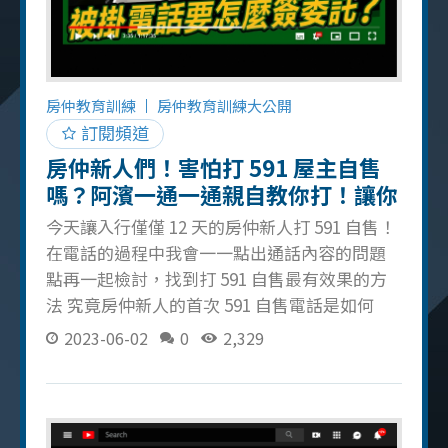
加你的專業度，所以各位房仲新人記住了！格
局圖就是房仲心和肝，沒學好的話就別說你是
房仲！ 延伸影片：房仲必備技能！一枝鉛筆就
搞定～ 畫格局圖秘笈大公開！
房仲教育訓練
房仲教育訓練大公開
訂閱頻道
房仲新人們！害怕打 591 屋主自售
嗎？阿濱一通一通親自教你打！讓你
再也不怕被掛電話！
今天讓入行僅僅 12 天的房仲新人打 591 自售！
在電話的過程中我會一一點出通話內容的問題
點再一起檢討，找到打 591 自售最有效果的方
法 究竟房仲新人的首次 591 自售電話是如何
呢？（關於會讓屋主接起來的電話可以看這
2023-06-02
0
2,329
篇） 591 自售電話地雷盤點 問對方是否在忙 這
句話容易讓屋主有更想掛電話的動機，應把話
題延續下去減少電話被掛斷的機會，可以繼續
詢問「是否有其他間房子在賣」等話題 急著和