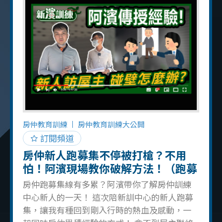
屋主加 LINE 若屋主在電話中說要加 LINE 並以
傳訊息的方式聯絡，對方可以選擇已讀或不讀
不回你的方式處理，容易錯失和屋主連絡的機
會 容易被屋主說服 要增加業務纏鬥力，或許屋
主在通話的當下不想賣，但在幾年後想賣掉時
你有沒有在他身邊是個大重點！ 通話前還沒熟
悉商耕 在通話中如果屋主提到商圈或進一步詢
問的話，有做足商圈功課的話會大大加分 591
自售電話必記重點 重點整理盤點 先寫一張 591
自售電話的重點整理，在打電話前先看過一遍
房仲教育訓練
房仲教育訓練大公開
並演練一次，才可以減少通話中出差錯的可能
訂閱頻道
性 堅定的房仲心態 避免太溫柔
房仲新人跑募集不停被打槍？不用
怕！阿濱現場教你破解方法！（跑募
集機車篇下集）
房仲跑募集線有多累？阿濱帶你了解房仲訓練
中心新人的一天！ 這次陪新訓中心的新人跑募
集，讓我有種回到剛入行時的熱血及感動，一