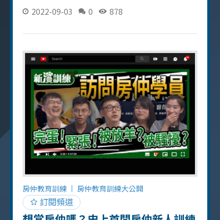
題，再給大家一劑強心針！ 最難忘的房仲課程
2022-09-03
0
878
劉育鑫學長的 心態課程，因為對自己在房仲業
上的熱忱感到不確定，所以和育鑫學長在影片
裡提到的「坐公園」一樣，坐在公園和自己對
話跟深思 後來為了想找到確切答案，所以回到
新訓中心找小勻和景森的電話支持，所幸救回
了自己的房仲人生，過沒多久就簽到委託！ 房
仲新人時期的強心針 新訓中心的小勻在房仲新
人時期也有經歷過「坐公園」，當時在桃園的
她撥電話給在台中的我 「先去找管理員、住戶
聊天」 「回去之後把交易量大的社區 3 個出來
經營」 還好我的這一句話讓小勻慢慢地踏穩在
房仲業上的腳步，她也說那時感受到了教育訓
練的重要性 房仲新人必備教育訓練 遠見房屋的
教育訓練系統是具有 SOP 和相當透明化的，我
房仲教育訓練
房仲教育訓練大公開
們從最基礎的謄本教學、跑募集，到後面的銷
訂閱頻道
售、見面談、客戶經營，1 個月完整紮實的教育
想當房仲嗎？史上首間房仲新人訓練