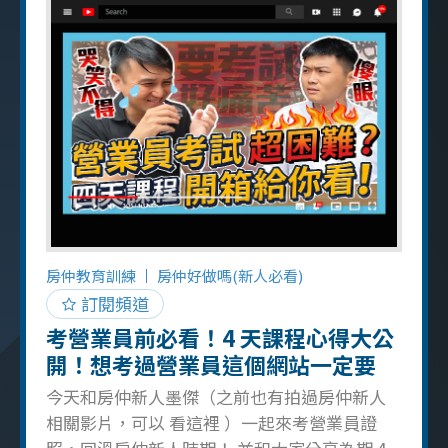
自己入行 1 年以下！ 什麼是違建？ 只要是在
「建物測量成果圖」以外的建物都稱作違建，
所以簽委託時可以再確認一次建物測量成果
圖！ 屋主不簽名怎麼辦？ 說明簽名是保障雙
方，語氣可以用和緩、輕鬆的方式和屋主溝通
影片中我示範了許多真實簽委託的情況，提醒
各位房仲新人在面對屋主前要先幫自己打好預
防針，遇上被逼問、難配合、甚至推銷的情況
都會發生，穩住心態且記得和屋主「拉五
同」，可以增加互動性和好感度！ 房仲新人們
想增加自己更多技能點，記得看更多新濱訓練
房仲教育訓練
房仲好做嗎(新人必看)
系列影片，將自己灌溉成長吧！ 延伸影片：屋
訂閱頻道
主開價恨天高！房仲該怎麼賣？簽
考營業員前必看！4 天課程心得大公
開！想考過營業員這個網站一定要
用！
今天和房仲新人墨傑（之前也有拍過房仲新人
相關影片，可以 看這裡 ）一起來考營業員證