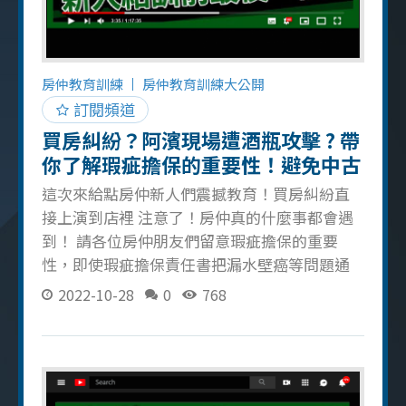
FB，增加和對方的聯絡方式，也可以利用社群
平台有效客戶經營。 不講太多專業、以「服
務」為導向，當一個可以傾聽屋主心裡話的房
仲，慢慢打開屋主的心房。 開發屋主不是彈指
房仲教育訓練
房仲教育訓練大公開
就能成功，需要慢慢建立關係、經營感情，取
訂閱頻道
得屋主的信任和破解心房之後就會增加讓屋主
買房糾紛？阿濱現場遭酒瓶攻擊 ? 帶
找你為他服務的機會！ 房仲是倒吃甘蔗的行
你了解瑕疵擔保的重要性！避免中古
業，需要慢慢經營自
屋糾紛
這次來給點房仲新人們震撼教育！買房糾紛直
接上演到店裡 注意了！房仲真的什麼事都會遇
到！ 請各位房仲朋友們留意瑕疵擔保的重要
性，即使瑕疵擔保責任書把漏水壁癌等問題通
通寫上，還是會有客戶不理性找上門的問題 儘
2022-10-28
0
768
管如此也提醒大家在成交前務必確認好所有文
件說明，避免任何糾紛纏上你 不過等你遇過這
些鳥事，就代表你是個有相當經驗的房仲了！
這次的企劃是給房仲新人們的最後一場教育訓
練，分發給各店頭前的震撼教育，讓他們做好