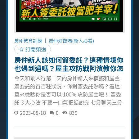
房仲教育訓練
房仲好做嗎(新人必看)
訂閱頻道
房仲新人該如何簽委託？這種情境你
也遇到過嗎？屋主攻防戰阿濱教你怎
麼簽！（簽委託演練篇）
今天和剛入行第二天的房仲新人來模擬和屋主
簽委託的百百種狀況，你對簽委託熟嗎？看這
篇來檢驗你是否可以 100% 攻防屋主吧！ 簽委
託 3 大心法 不要一口氣把話說完 七分聊天三分
攻堅 觀察屋主身上可以開啟的話題 檢驗你的簽
2023-08-18
0
839
委託技能 考題一：屋主詢問房仲資歷 千萬不要
太誠實的說自己實際入行的天數，就像這支影
片的房仲新人一樣，入行 2 天可以向屋主表示