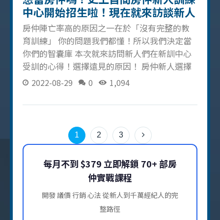
訓驗，針對你的狀況、特質，找出最適合
中心開始招生啦！現在就來訪談新人
們為什麼要來遠見房屋當房仲吧
房仲陣亡率高的原因之一在於「沒有完整的教
育訓練」 你的問題我們都懂！所以我們決定當
你們的智囊庫 本次就來訪問新人們在新訓中心
受訓的心得！選擇遠見的原因！ 房仲新人選擇
遠見的原因 因為遠見有新人訓練中心，房仲新
2022-08-29
0
1,094
人可以不用像小羊一樣到處迷茫，可以一步一
步跟著阿濱和教官學習 比起其他同業有更基礎
的受訓，透明統一的 SOP 學起來更有效率 從阿
濱 YT 頻道看到剛入行到一年後的張景森經理
1
2
3
（有關更多景森的介紹可以看這篇），看起來
經歷社會歷練、眼神、自信都變得相當不同，
每月不到 $379 立即解鎖 70+ 部房
所以檢視已經入行 12 年的自己，發現「選擇比
仲實戰課程
努力重要」，所以選擇到遠見房屋重新開始 對
未來房仲新人建議 「懦弱的選擇比輸還可怕」
開發 議價 行銷 心法 從新人到千萬經紀人的完
要清楚了解自己要的是什麼、夢想在哪裡，才
整路徑
不會當個徬徨的房仲新人 「真的想學再來」也