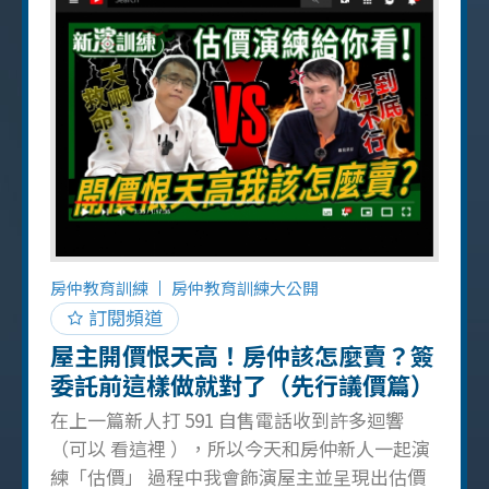
道！ 所以想入行房仲的朋友們注意了 入行後會
有很多豐富的生活等著你，非固定的上下班時
間會讓你「重新再活一次」 如果你準備好的
話，歡迎 點這裡 諮詢遠見房屋或前來面試，5
萬 x 6 個月等著你！ 延伸影片：新人們！害怕打
591 屋主自售嗎？阿濱一通一通親自教你打！讓
你再也不怕被掛電話！
房仲教育訓練
房仲教育訓練大公開
訂閱頻道
屋主開價恨天高！房仲該怎麼賣？簽
委託前這樣做就對了（先行議價篇）
在上一篇新人打 591 自售電話收到許多迴響
（可以 看這裡 ），所以今天和房仲新人一起演
練「估價」 過程中我會飾演屋主並呈現出估價