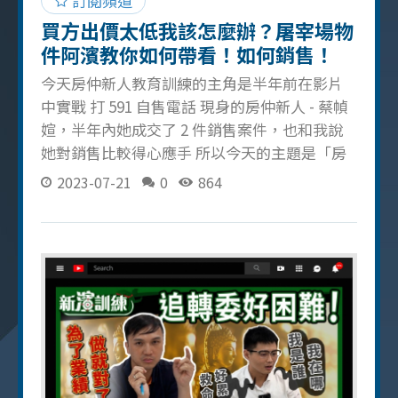
訂閱頻道
買方出價太低我該怎麼辦？屠宰場物
件阿濱教你如何帶看！如何銷售！
今天房仲新人教育訓練的主角是半年前在影片
中實戰 打 591 自售電話 現身的房仲新人 - 蔡幀
媗，半年內她成交了 2 件銷售案件，也和我說
她對銷售比較得心應手 所以今天的主題是「房
仲新人入行半年隨堂考」！教你如何帶看＆銷
2023-07-21
0
864
售！ 房仲銷售技巧 4 大重點一次看 了解買家的
期望 在幀媗帶看的過程中我問到氣密窗是哪個
牌子，這題我要表達的是買方其實不在乎你當
下是否回答得出來，而是你的態度是否正確 這
時可以回應買方「我回去確認後告知您」的積
極反應和態度 數字絕不能說錯 身為專業的房
仲，絕對不能把長寬搞混或說錯，否則讓買方
感覺到你的不專業，進而不信任你！ 不給太明
確的期望 在拉價的過程中，「第一次出價」是