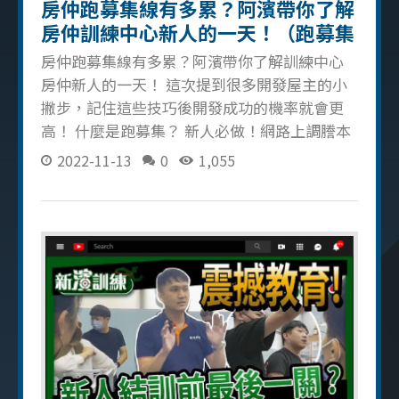
房仲跑募集線有多累？阿濱帶你了解
所以跑募集時心態夠穩，能夠得到的經驗就越
房仲訓練中心新人的一天！（跑募集
多。透過這支影片也傳授給大家一些跑
機車篇上集）
房仲跑募集線有多累？阿濱帶你了解訓練中心
房仲新人的一天！ 這次提到很多開發屋主的小
撇步，記住這些技巧後開發成功的機率就會更
高！ 什麼是跑募集？ 新人必做！網路上調謄本
後再整理目前有在賣的房子，要到現場反開
2022-11-13
0
1,055
發，如果屋主不在就要放開發信讓屋主認識你
（關於如何寫開發信可以看這篇）。 讓屋主記
得你的 6 個方法 開發前先想好如何幫他賣房
子，例如可以拍開箱影片幫他曝光，盡量做出
房仲差異化。 和屋主建立好關係，感覺到和屋
主磁場對了的話就絕對不能錯過他！ 就算開發
的物件已經售出也要抱著「長期培養關係」的
心態，留下屋主以後會回頭找你的機會。 如果
屋主不在的話，可以買一杯飲料和開發信一起
放在櫃檯，讓對方對你產生好奇。 加屋主的