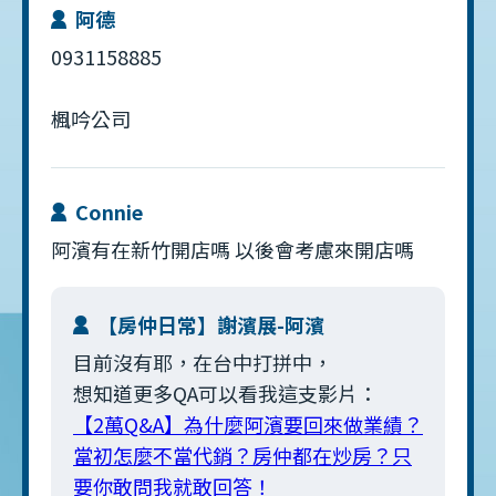
阿德
0931158885
楓吟公司
Connie
阿濱有在新竹開店嗎 以後會考慮來開店嗎
【房仲日常】謝濱展-阿濱
目前沒有耶，在台中打拼中，
想知道更多QA可以看我這支影片：
【2萬Q&A】為什麼阿濱要回來做業績？
當初怎麼不當代銷？房仲都在炒房？只
要你敢問我就敢回答！