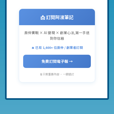
📩 訂閱阿濱筆記
房仲實戰 × AI 變現 × 創業心法,第一手送
到你信箱
🔥 已有 1,600+ 位房仲 / 創業者訂閱
免費訂閱電子報 →
🔒 只寄重要內容 · 一鍵退訂