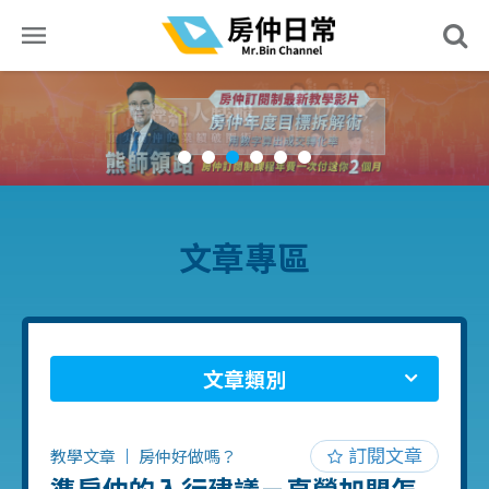
文章專區
文章類別
訂閱文章
教學文章
房仲好做嗎？
準房仲的入行建議－直營加盟怎