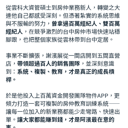
從雲科大資管碩士到房仲業務新人，轉變之大
連他自己都感受深刻。但憑著紮實的系統思維
與不服輸的努力，
曾拿過
百萬經紀人、雙百萬
經紀人
，在競爭激烈的台中房仲市場快速站穩
腳跟，也把整個家族從雲林帶到台中定居。
事業不斷擴張，謝濱展從一間店開到五間直營
店，
帶領超過百人的銷售團隊
，並深刻意識
到：
系統、複製、教育，才是真正的成長槓
桿。
於是他投入上百萬資金開發團隊物件APP，更
傾力打造一套可複製的房仲教育訓練系統——
讓每一位加入的新業務都能少走彎路、快速出
單。
讓大家都能賺到錢，才是阿濱最在意的
事。