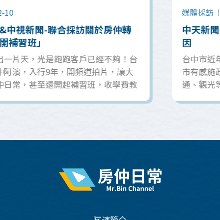
媒體採訪
2022-09-20
中天新聞-受邀講解台中海線成房市熱區原
因
台中市近年來發展熱絡，在2022年度&quot;縣
市有感施政&quot;調查中，一口氣拿下經濟、交
通、觀光等9面金牌，居全台之冠隨著知名商場
三井OUTLET進駐，市府交通建設規劃，憑藉海
空雙港國際門戶優勢，台中港市鎮重劃區將成為
下一個房市熱區。
阿濱簡介