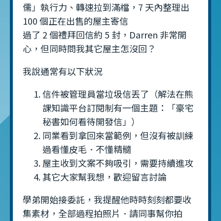
儒」執行力、轉速拉到滿檔，7 天內整理出
100 個正在出售的屋主寄信
過了 2 個禮拜回信約 5 封，Darren 非常開
心，但同時問我其它屋主怎沒回？
我說通常有以下狀況
信件被管理員當垃圾信丟了（解法在熊
課知識平台訂閱制有一個主題：「豪宅
秘書如何看待開發信」）
同業看到拿回來當範例，但沒有被訓練
過看懂皮毛．不懂精髓
屋主收到文案不夠吸引，需要持續進攻
其它大家幫我想，歡迎留言討論
學弟開始接委託，我提醒他時時刻刻都要收
集素材，全部過程拍照片．請同事幫你拍