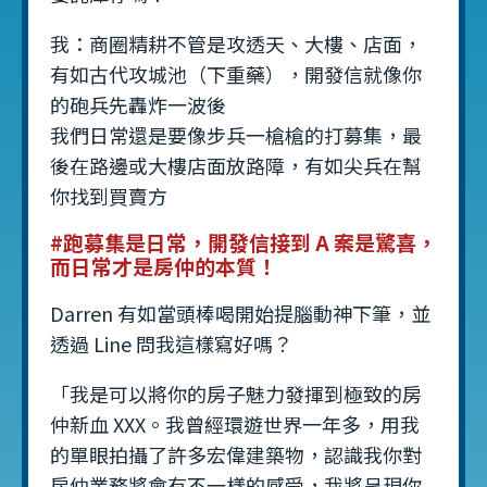
我：商圈精耕不管是攻透天、大樓、店面，
有如古代攻城池（下重藥），開發信就像你
的砲兵先轟炸一波後
我們日常還是要像步兵一槍槍的打募集，最
後在路邊或大樓店面放路障，有如尖兵在幫
你找到買賣方
#跑募集是日常，開發信接到 A 案是驚喜，
而日常才是房仲的本質！
Darren 有如當頭棒喝開始提腦動神下筆，並
透過 Line 問我這樣寫好嗎？
「我是可以將你的房子魅力發揮到極致的房
仲新血 XXX。我曾經環遊世界一年多，用我
的單眼拍攝了許多宏偉建築物，認識我你對
房仲業務將會有不一樣的感受，我將呈現你