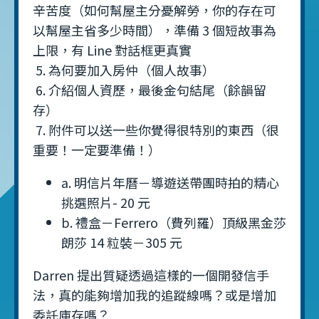
辛苦度（如何幫屋主分憂解勞，你的存在可
以幫屋主省多少時間），準備 3 個短故事為
上限，有 Line 對話框更真實
5. 為何要加入房仲（個人故事）
6. 介紹個人資歷，最後金句結尾（餘韻留
存）
7. 附件可以送一些你覺得很特別的東西（很
重要！一定要準備！）
a. 明信片年曆－導遊送帶團時拍的精心
挑選照片- 20 元
b. 禮盒－Ferrero（費列羅）頂級黑金莎
朗莎 14 粒裝－305 元
Darren 提出質疑透過這樣的一個開發信手
法，真的能夠增加我的追蹤線嗎？或是增加
委託庫存嗎？