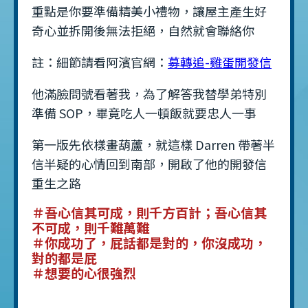
重點是你要準備精美小禮物，讓屋主產生好
奇心並拆開後無法拒絕，自然就會聯絡你
註：細節請看阿濱官網：
募轉追-雞蛋開發信
他滿臉問號看著我，為了解答我替學弟特別
準備 SOP，畢竟吃人一頓飯就要忠人一事
第一版先依樣畫葫蘆，就這樣 Darren 帶著半
信半疑的心情回到南部，開啟了他的開發信
重生之路
＃吾心信其可成，則千方百計；吾心信其
不可成，則千難萬難
＃你成功了，屁話都是對的，你沒成功，
對的都是屁
＃想要的心很強烈