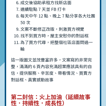
成交後協助承租方找新店面
連續駐點 7 天並 FB 打卡
每天中午 12 點、晚上 7 點分享各大社團
50 次
文案不斷修正改版，刺激買方視覺
找不到買方時，屋主安慰你的對話框
為了買方代尋，把整個社區店面問過一
輪
這一版圖文並茂豐富許多，文案寫的非常完
整，滿滿的 6 頁內容充滿超業應該具有的自
信，提供服務、辛苦度、帶看情況、買賣方
對話框、真實感動故事
第二封信：火上加油（延續故事
性．持續性．成長性）