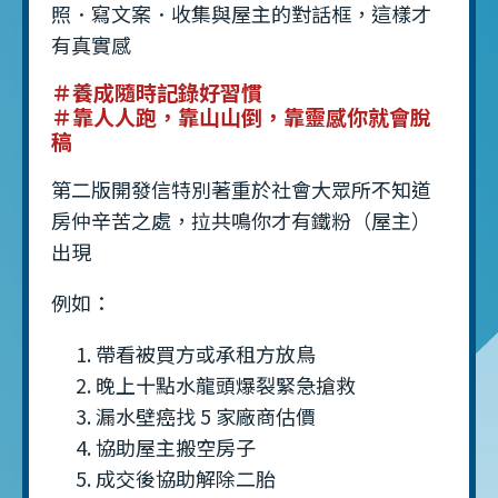
照．寫文案．收集與屋主的對話框，這樣才
有真實感
＃養成隨時記錄好習慣
＃靠人人跑，靠山山倒，靠靈感你就會脫
稿
第二版開發信特別著重於社會大眾所不知道
房仲辛苦之處，拉共鳴你才有鐵粉（屋主）
出現
例如：
帶看被買方或承租方放鳥
晚上十點水龍頭爆裂緊急搶救
漏水壁癌找 5 家廠商估價
協助屋主搬空房子
成交後協助解除二胎