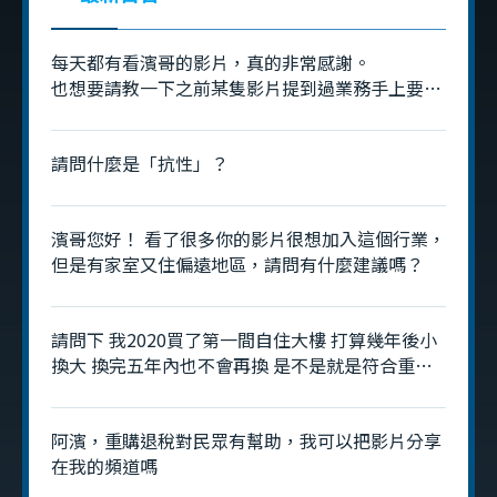
每天都有看濱哥的影片，真的非常感謝。
也想要請教一下之前某隻影片提到過業務手上要有
70～80件的庫存是什麼意思呢？是指追蹤的物件
嗎？
請問什麼是「抗性」？
濱哥您好！ 看了很多你的影片很想加入這個行業，
但是有家室又住偏遠地區，請問有什麼建議嗎？
請問下 我2020買了第一間自住大樓 打算幾年後小
換大 換完五年內也不會再換 是不是就是符合重購
退稅呢? 是否就不用去管2年 3年 5年的那個房地合
一稅?
阿濱，重購退稅對民眾有幫助，我可以把影片分享
在我的頻道嗎