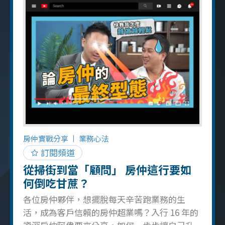
客戶心中建立堅實的信任感，進而帶來更多的
成交機會以及客戶間的積極轉介紹 服務態度的
核心要素 專業知識與服務熱忱： 身為房仲，紮
實的房地產專業知識是基本功，更重要的是以
充滿熱忱的態度服務每一位客戶，才能真正贏
得他們的信賴 積極主動與問題解決： 主動出
擊，深入了解客戶的真實需求，並以高效、專
業的方式解決他們所遇到的問題，是展現優質
服務的具體表現 建立長遠關係： 房仲的眼光不
應僅僅停留在眼前的單筆交易，更要用心經營
與客戶之間的長期關係，努力成為他們在房地
房仲實戰分享
業務心法
產領域值得信賴的專業顧問 口碑行銷的力量：
訂閱頻道
卓越的服務態度能夠贏得客戶的真心推薦，這
從掃街到當「顧問」 房仲這行要如
種口耳相傳的行銷方式，往往比任何廣告都更
何倒吃甘蔗？
具影響力 千萬超業成
各位房仲夥伴，想擺脫每天辛苦跑業務的生
活，成為客戶信賴的房仲超業嗎？入行 16 年的