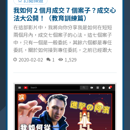
訂閱頻道
多變動都不要輕易放棄，持續提供服務的那份
我如何 2 個月成交 7 個案子？成交心
誠意和專業一定能打動客戶 眼光要放遠： 不要
法大公開！（教育訓練篇）
只看眼前的佣金，要用心服務每個
在這部影片中，我將向你分享我是如何在短短
兩個月內，成交七個案子的心法。這七個案子
中，只有一個是一般委託，其餘六個都是專任
委託，關於如何接到專任委託，之前已經跟大
家分享過，有興趣的人可以去找之前直播的影
2020-02-02
1
1,529
片觀看。 推案前安排攝影與清潔 對於每個案
子，我都會請專業攝影師前來拍攝照片，每個
案子的攝影費用大約是 3000 元。在拍攝之前，
我會安排清潔工清潔房屋，以確保照片呈現出
最佳狀態，清潔的費用大約是每小時 360 元，
清潔費用基本上是由屋主負擔。 廣告投放與觸
及率追蹤 我會在不同的平台上進行廣告投放，
包括 Facebook Marketplace、粉專廣告和
591。我不吝嗇廣告費用，甚至使用手機 VIP 置