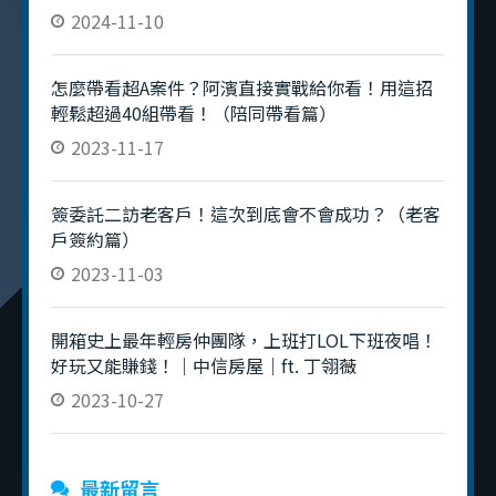
2024-11-10
怎麼帶看超A案件？阿濱直接實戰給你看！用這招
輕鬆超過40組帶看！（陪同帶看篇）
2023-11-17
簽委託二訪老客戶！這次到底會不會成功？（老客
戶簽約篇）
2023-11-03
開箱史上最年輕房仲團隊，上班打LOL下班夜唱！
好玩又能賺錢！｜中信房屋｜ft. 丁翎薇
2023-10-27
最新留言