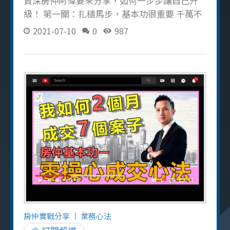
資深房仲阿偉要來分享，如何一步步讓自己升
級！ 第一關：扎穩馬步，基本功很重要 千萬不
能看輕基本功！阿偉說，穩紮穩打的基礎才是
2021-07-10
0
987
房仲成長的養分，像是發傳單、拜訪客戶，都
在訓練溝通技巧和對市場的洞察。更重要的
是，要從每次成交的案例中學習，找出成功的
關鍵，變成自己的經驗 剛入行的房仲新人要勤
學習、多問前輩，把學到的東西用來幫助客
戶，這樣才能快速進步 第二關：不只做買賣，
更要用心服務 房仲的價值，不只是幫客戶買賣
房子，阿偉分享幾個重要的例子： 時間能換到
信任： 有時候，眼前的成交不是最重要的。願
意花時間和客戶建立好關係，就算短期沒成
交，長久的信任和好名聲更重要！ 專業是房仲
的武器： 無論是不是自己負責的房子，運用專
業知識提供客戶有用的建議，展現專業和熱情
其實會有意想不到的好機會 堅持下去就對了：
房仲實戰分享
業務心法
遇到花費長時間經營的客戶，或是過程中有很