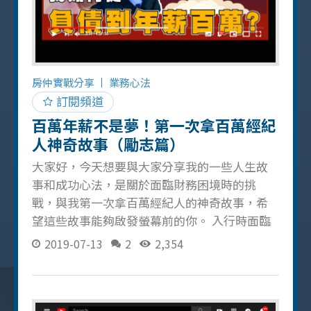
頂功能來增加 591 的曝光率，並且會定期追蹤
廣告的觸及率和點擊量，並將它整理成數據報
告，每天回報給每個專任委託的屋主，以建立
信任感。 與大家分享一個關於房子開價的小撇
步：如果今天房屋出售資訊發布後，一直有其
房仲實戰分享
業務心法
他仲介與你聯繫就代表這個案件是 A 案，如果
訂閱頻道
價格開出去後廣告什麼的都投放了卻完全沒有
百萬年薪不是夢！第一次拿百萬經紀
房仲與你聯繫，那就代表需要調整開價了。 精
人神奇故事（勵志篇）
美
大家好，今天想要與大家分享我的一些人生故
事和成功心法，是關於面臨財務困境時的挑
戰，與我第一次拿百萬經紀人的神奇故事，希
望這些故事能夠啟發螢幕前的你。 入行時面臨
財務困境 剛進入業務領域時，我面臨了許多財
2019-07-13
2
2,354
務挑戰，身上沒有太多錢，卻需要承擔業務開
發的各種成本，這種情況下，我想盡各種辦法
節省開銷，例如在晚上 9 點後才去便當店用
餐，因為會有便當打折，甚至為了成交，每天