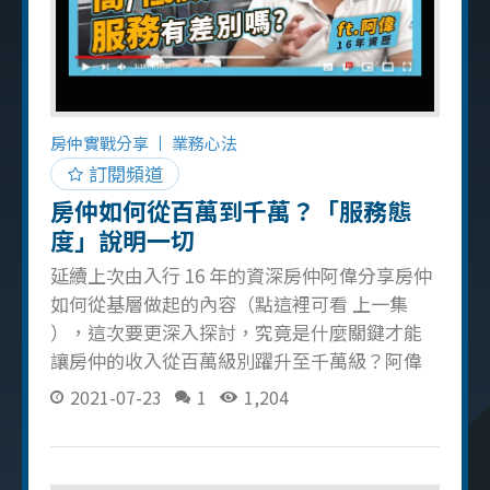
房仲實戰分享
業務心法
訂閱頻道
房仲如何從百萬到千萬？「服務態
度」說明一切
延續上次由入行 16 年的資深房仲阿偉分享房仲
如何從基層做起的內容（點這裡可看 上一集
），這次要更深入探討，究竟是什麼關鍵才能
讓房仲的收入從百萬級別躍升至千萬級？阿偉
將以他多年的經驗告訴我們，「服務態度」正
2021-07-23
1
1,204
是這一切的答案！ 從百萬邁向千萬的基石 資深
房仲阿偉強調，服務態度絕非空談，而是實實
在在影響業績的關鍵因素。優質的服務能夠在