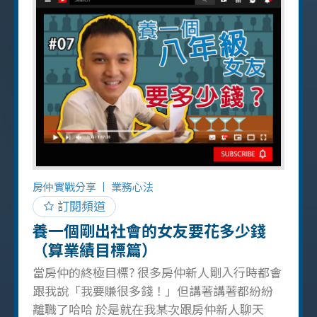
上班不斷打電話開發，午休也沒有休息，同事
還在午休時間出去貼單（但這樣做是違法的，
非常不建議這麼做），而這些事情，也正好是
房仲新人們剛入行時會遇到的挑戰。 房仲只要
努力就能翻身 我覺得房仲是個很好翻身的職
業，我從小在單親家庭中長大，像我這樣沒有
背景的人，還是可以透過房仲一點一滴累積資
產，每當遇到因業績不佳心情沮喪的同事，我
都會跟他們分享我的經歷，因為這行只要好好
做的話是很有機會能夠成功的，所以不要害怕
房仲實戰分享
業務心法
前面所遇到的困難！（想看關於我成長歷程的
訂閱頻道
影片可以看 這支影片 ） 房地產投資的智慧 曾經
養一個剛出社會的女友要花多少錢
我面臨最嚴重的財務困境是：銀行帳戶無法登
（算業績目標篇）
入，去聯繫銀行才發現餘額變負的！借朋友的
當房仲的終極目標? 很多房仲新人剛入行時都會
錢也有去無回
跟我說「我要賺很多錢！」但講著講著都紛紛
離職了哈哈 於是就在我某次跟房仲新人聊天