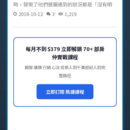
時，發現了他們普遍遇到的狀況都是「沒有明
確目標」 再加上沒業績會被店長念、開發時被
2018-10-12
3
1,219
屋主罵、甚至下了班還要花錢應酬等等，這樣
整天昏天暗地的工作．．．時間久了就紛紛陣
亡了．．． 所以今天就讓我來用比較詼諧的方
式，幫各位算一下自己的業績目標，究竟「養
每月不到 $379 立即解鎖 70+ 部房
一個剛出社會的女友要花多少」呢？以下用表
仲實戰課程
格的方式算給大家看！ 項目名稱 支出金額 學貸
4,463 電話費 550 信用卡卡費 2,500 機車費 550
開發 議價 行銷 心法 從新人到千萬經紀人的完
房租 5,000 水電費 600 勞健保 1,125 伙食費
整路徑
5,000 治裝費 1,500
立即訂閱 熊課課程