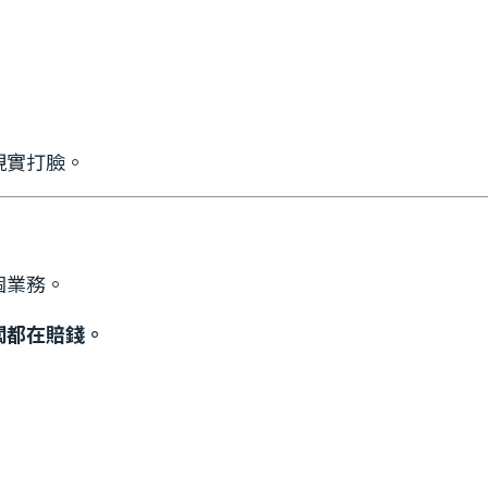
現實打臉。
個業務。
闆都在賠錢。