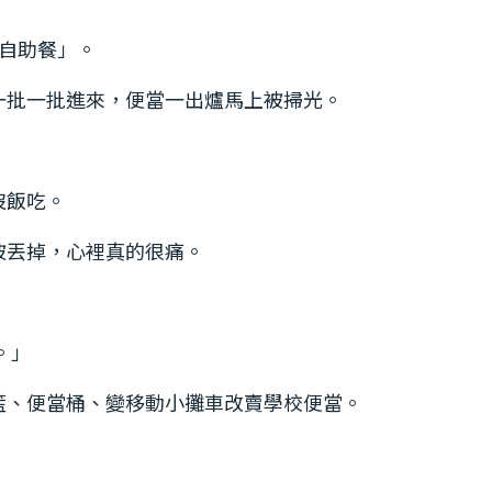
味自助餐」。
一批一批進來，便當一出爐馬上被掃光。
沒飯吃。
被丟掉，心裡真的很痛。
。」
籃、便當桶、變移動小攤車改賣學校便當。