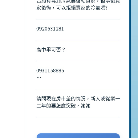
合約有寫到冷氣要留給買家，但事後買
家後悔，可以拒絕賣家的冷氣嗎?
0920531281
高中畢可否？
0931158885
楓吟公司
請問現在房市差的情況，新人或從業一
二年的要怎麼突破，謝謝