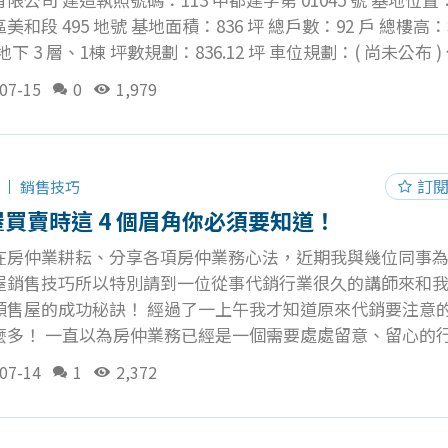
美和段 495 地號 基地面積：836 坪 總戶數：92 戶 總樓高
地下 3 層、1棟 坪數規劃：836.12 坪 車位規劃：( 尚未公布 )
未公布 ) 建蔽率：32.43 ％ 公設項目：( 尚未公布 ) 預計完工
07-15
0
1,979
) 土地使用分區：第一之一種住宅區 大毅MEHO空拍 以下空
高度，約大樓 10 - 12 樓層視角 大毅建設推出的大毅 MEHO 
更新！ 對此案有興趣的話歡迎加入我的社群一起討論！
訂
銷售技巧
買賣時這 4 個眉角你必須要知道！
在房仲業耕耘、分享各項房仲業務心法，近期我與幾位同事
屋銷售技巧所以特別請到一位從事代銷行業很久的講師來和
預售屋的成功秘訣！ 經過了一上午我才知道原來代銷要注意
麼多！ 一直以為房仲業務已經是一個需要處處留意、留心的
要留意留心的面相及深度更不一樣！ 一、接待不只銷售更要
07-14
1
2,372
 你會不會覺得接待中心總是長的很氣派又漂亮呢？畢竟它是
建案門面」的一個重要角色 在介紹建案資訊前你可以先開始
話，這時候很重要！千萬不要急著介紹你的案子！必須要和