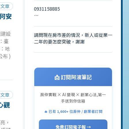
你是台
閱文章
0931158885
他當
何安
都沒注
楓吟公司
簡單明
麗建設
 數據
請問現在房市差的情況，新人或從業一
置：臺
二年的要怎麼突破，謝謝
高：地
公布 )
完
何安
📩 訂閱阿濱筆記
發局公開
趣的話
閱文章
房仲實戰 × AI 變現 × 創業心法,第一
手送到你信箱
心觀
🔥 已有 1,600+ 位房仲 / 創業者訂閱
漂亮，
免費訂閱電子報 →