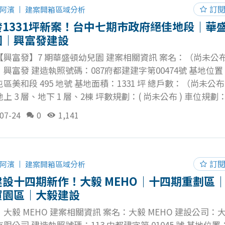
訂
阿濱
建案開箱區域分析
發1331坪新案！台中七期市政府絕佳地段｜華
園｜興富發建設
【興富發】7 期華盛頓幼兒園 建案相關資訊 案名：（尚未公布
興富發 建造執照號碼：087府都建建字第00474號 基地位
區美和段 495 地號 基地面積：1331 坪 總戶數：（尚未公布
上 3 層、地下 1 層、2棟 坪數規劃：( 尚未公布 ) 車位規劃：
 公設比：( 尚未公布 ) 建蔽率：37.6 ％ 公設項目：( 尚未公布 
07-24
0
1,141
( 尚未公布 ) 土地使用分區：第四種住宅區 興富發建設推出
會持續追蹤與更新！
訂
阿濱
建案開箱區域分析
建設十四期新作！大毅 MEHO｜十四期重劃區
貿園區｜大毅建設
大毅 MEHO 建案相關資訊 案名：大毅 MEHO 建設公司：
限公司 建造執照號碼：113 中都建字第 01045 號 基地位