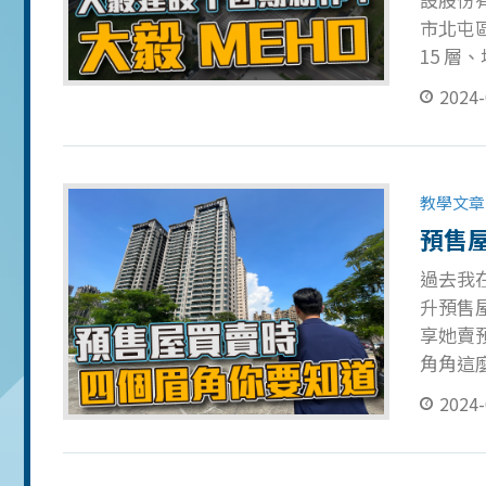
市北屯區
15 層、
比：( 尚
2024-
未公布 
60 米
追蹤與
教學文章
預售屋
過去我
升預售
享她賣
角角這
但代銷
2024-
藏需求
之為「
鬆的談