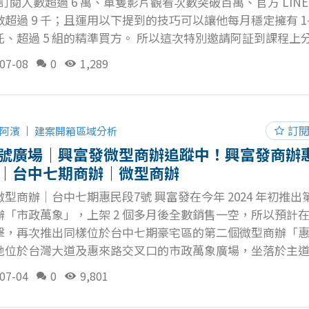
道訂閱人數超過 6 萬、單隻影片觀看次數突破百萬、官方 LINE
超過 9 千；且運用以下提到的技巧可以讓他每月穩定擁有 1-
託、超過 5 組的精準買方。 所以這次特別邀請阿証到課程上
 YT 的核心觀念，想做出個人品牌的房仲朋友們請看這集！ 
07-08
0
1,289
前的自問自答 為何要做個人品牌 這會大大影響到你後續是否
關鍵 想達成什麼目標 了解自己經營個人品牌的最大目標，才
自己的影片定位 兩者結合的個人品牌成效 以上兩點的答案會
營個人品牌上的成效，要有完整的商業模式就需要有正確的
訂
阿濱
建案開箱區域分析
個人品牌的 8 大重點 要拍什麼主題 拍攝該注意什麼 如何看
1號廣場｜興富發微型商辦追蹤中！興富發商辦
完整的銷售漏斗 設計免費誘餌 建立官方 LINE 帳號 持續加
號｜台中七期商辦｜微型商辦
感 轉化成買賣方 在課程中，阿証老師非常仔細的講解經營個
型商辦｜台中七期惠民段7號 興富發在今年 2024 年初推出
意的重點，身
「市政萬象」，上架 2 個多月後全數銷售一空，所以預計在 
擊，再次推出同樣位於台中七期豪宅區的第二個微型商辦「惠民
地位於台灣大道及惠來路交叉口的市政萬象廣場，坐落於主
的交通便捷及生活機能，此案不僅鄰近 BRT 新光 / 遠百站
07-04
0
9,801
分鐘可到達未來捷運藍線朝馬站 ( B13 )，適合個人工作室需求
家、新創公司進行購置。 建案特色｜台中七期黃金地段 座落