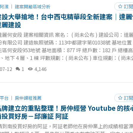
聊他家的狗狗貓貓，或是前幾天晚餐吃到一家很好吃的店 「
訂
阿濱
建案開箱區域分析
？」 「你從哪裡來的？」 「對這附近熟嗎？」 交換日常，把
建設大舉搶地！台中西屯精華段全新建案｜達麗
趁機判斷他的【隱藏需求】是什麼，說不定連買方自己本人
達麗建設
但你注意到了！恭喜！這時候請開始你的表演！ 此時開始用
麗何安段 建案相關資訊 案名： ( 尚未公布 ) 建設公司：達
報搭配大樓模型與樣品屋，使買方腦海中呈現立體的想像畫面
有限公司 建造執照號碼：113中都建字第01038號 基地位
象化，雙重呈現，緊緊抓住買方的好奇心。
區何安段953地號 基地面積：877 坪 總戶數：182 戶 總樓
層、地下 4 層、1 棟 坪數規劃：( 尚未公布 ) 車位規劃：( 尚未
( 尚未公布 ) 建蔽率：25.68 ％ 公設項目：( 尚未公布 ) 預計
07-12
1
4,146
尚未公布 ) 土地使用分區：第二種住宅區，第三種住宅區 達麗
以下空拍圖為 60 米高度，約大樓 10 - 12 樓層視角 台中都
達麗建設推出的達麗何安段將會持續追蹤與更新！ 對此案有興
入我的社群一起討論！
訂
平台
房仲課程推薦
牌建立的重點整理！房仲經營 Youtube 的核
南投買好房－邱廉証 阿証
請到南投買好房的阿証，阿証老師他在房仲業上的成績相當