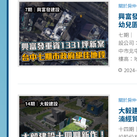
論！
關於房仲
興富
幼兒
七期｜
設公司：
中市北屯
樓高：地
未公布 )
2024-
計完工：
建案將
關於房仲
大毅
湳經
十四期｜
設股份有