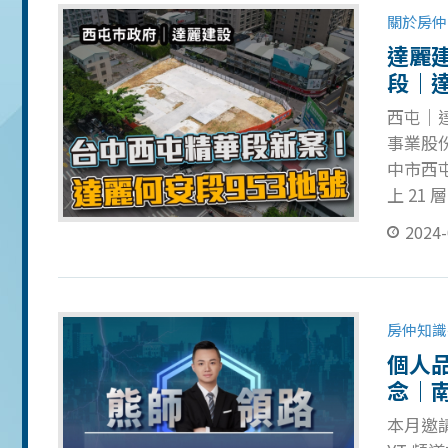
聊聊，
關於房仲
中人嗎
達麗
朋友，
段｜
意到，
西屯｜達
瞭的簡
事業股份
化、具
中市西屯
上 21 
公設比：
2024-
工：( 
段空拍 
資訊 
歡迎加
房仲知識
個人品
念｜
本月邀