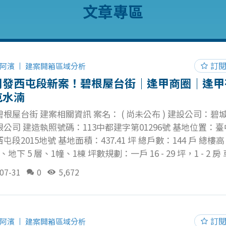
文章專區
訂
阿濱
建案開箱區域分析
開發西屯段新案！碧根屋台街｜逢甲商圈｜逢甲
屯水湳
根屋台街 建案相關資訊 案名： ( 尚未公布 ) 建設公司：碧
公司 建造執照號碼：113中都建字第01296號 基地位置：
屯段2015地號 基地面積：437.41 坪 總戶數：144 戶 總樓
層、地下 5 層、1幢、1棟 坪數規劃：一戶 16 - 29 坪，1 - 2 房
-5 機械車位，汽車 167 輛、機車 182 輛 物件配備： 精裝修
07-31
0
5,672
燈、冷氣、熱水器 標配－Clean Up廚具、VAF全區空氣清
木地板+隔音墊、浴室免治馬桶 公設比：( 尚未公布 ) 建蔽
4 ％ 公設項目：( 尚未公布 ) 預計完工：( 尚未公布 ) 土地使用
種商業區 碧根屋台街空拍 以下空拍圖為 60 米高度，約大樓 1
訂
阿濱
建案開箱區域分析