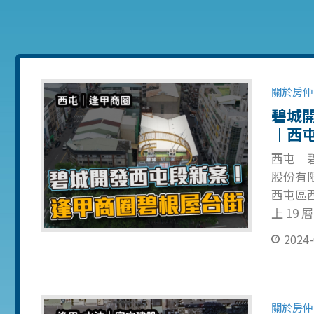
關於房仲
碧城
｜西
西屯｜碧
股份有限
西屯區西
上 19 
劃：B4
2024-
花板、崁
統、德國
49.7
第二之一
關於房仲