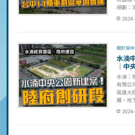
規劃：3
率：( 
2024-
分區：第
10 -
新！ 
關於房仲
水湳
｜中
水湳｜陸
有限公司
區逢大段
層、地下
公設比：
2024-
工：( 
以下空拍
研段將