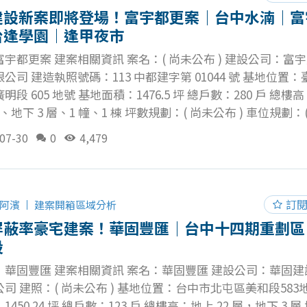
層視角
建設新案即將登場！富宇都更案｜台中水湳｜富
台逢學園｜逢甲夜市
宇都更案 建案相關資訊 案名：( 尚未公布 ) 建設公司：富
公司 建造執照號碼：113 中都建字第 01044 號 基地位置
明段 605 地號 基地面積：1476.5 坪 總戶數：280 戶 總樓
 層、地下 3 層、1 幢、1 棟 坪數規劃：( 尚未公布 ) 車位規劃：
公設比：( 尚未公布 ) 建蔽率：40.11 % 公設項目：( 尚未公布 
07-30
0
4,479
 尚未公布 ) 土地使用分區：第二種住宅區 富宇都更案空拍 
60 米高度，約大樓 10 - 12 樓層視角 台中都發局公開資訊 
富宇都更案將會持續追蹤與更新！ 對此案有興趣的話歡迎加
起討論！
訂
阿濱
建案開箱區域分析
屏蔽率豪宅建案！華固豐匯｜台中十四期重劃區
設
｜華固豐匯 建案相關資訊 案名：華固豐匯 建設公司：華固建
司 建照：( 尚未公布 ) 基地位置：台中市北屯區美和段583
450.24 坪 總戶數：123 戶 總樓高：地上 22 層，地下 3 層