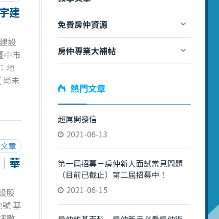
宇建
免費房仲資源
宇建設
房仲專業大補帖
：臺中市
高：地
( 尚未
熱門文章
) 預計
以下空
富宇建設
超屌開發信
入我的
2021-06-13
閱文章
｜華
第一屆招募－房仲新人面試常見問題
（目前已截止）第二屆招募中！
2021-06-15
設股
地號 基
 坪數