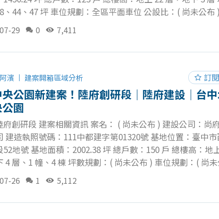
8、44、47 坪 車位規劃：全區平面車位 公設比：( 尚未公布 )
尚未公布 ) 公設項目：( 尚未公布 ) 預計完工：( 尚未公布 ) 
07-29
0
7,411
一之一種住宅區 華固豐匯空拍 以下空拍圖為 60 米高度，
 12 樓層視角 公開資訊 華固建設推出的華固豐匯將會持續追蹤與
對此案有興趣的話歡迎加入我的社群一起討論！
訂
阿濱
建案開箱區域分析
中央公園新建案！陸府創研段｜陸府建設｜台中
央公園
府創研段 建案相關資訊 案名： ( 尚未公布 ) 建設公司：尚
 建造執照號碼：111中都建字第01320號 基地位置：臺中
52地號 基地面積：2002.38 坪 總戶數：150 戶 總樓高：地上
 4 層、1 幢、4 棟 坪數規劃：( 尚未公布 ) 車位規劃：( 尚未
( 尚未公布 ) 建蔽率：46.09 ％ 公設項目：( 尚未公布 ) 預計
07-26
1
5,112
尚未公布 ) 土地使用分區：第二種創新研發專用區 陸府創研段
圖為 60 米高度，約大樓 10 - 12 樓層視角 陸府建設推出的
會持續追蹤與更新！ 對此案有興趣的話歡迎加入我的社群一