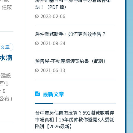
房仲維基百科－房仲新手必看房仲術
 建蔽
語！（PDF 檔）
土地使用
2023-02-06
約大樓
更
房仲業務新手，如何更有效學習？
2021-09-24
閱文章
水湳
預售屋-不動產讓渡契約書（範例）
2021-06-13
府建設
市西屯
 9
最新文章
公布 )
完
台中賣房估價怎麼算？591瀏覽數看穿
空拍
市場真相｜15年房仲教你避開3大委託
陸府創
陷阱【2026最新】
起討