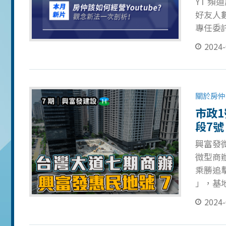
YT 頻
好友人數
專任委
仲經營
2024-
人品牌
下去的
設定出
你在經
關於房仲
念 經營
市政
據 建立
段7
高信任
興富發微
上須留
微型商辦
乘勝追
」，基
帶來滿分
2024-
約 5 
年創業