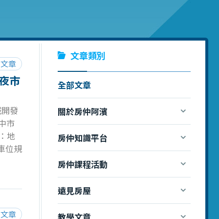
文章類別
閱文章
夜市
全部文章
城開發
關於房仲阿濱
臺中市
高：地
房仲知識平台
 車位規
附－天
房仲課程活動
淨系
率：
遠見房屋
分區：
0 -
閱文章
教學文章