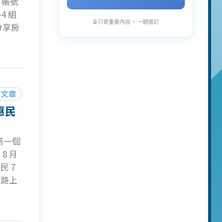
 帳號
4 組
🔒 只寄重要內容 · 一鍵退訂
分享房
經營個
可經營
可完整
呈現出
建立觀
閱文章
後台數
惠民
溫以提
人品牌
第一個
8 月
 7
道路上
， 步行
者、青
地點十