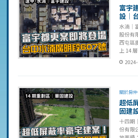
12 樓
富宇
設｜
水湳｜富
股份有限
西屯區廣
上 14
公布 ) 
2024-
完工：(
拍圖為 
推出的
社群一
關於房仲
超低
固建
十四期
份有限公
地面積：1