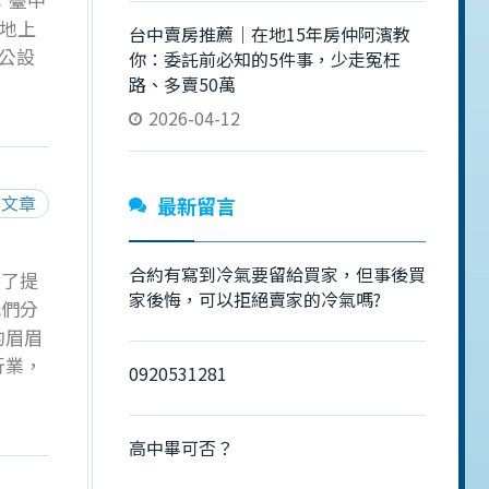
：地上
台中賣房推薦｜在地15年房仲阿濱教
 公設
你：委託前必知的5件事，少走冤枉
：( 尚
路、多賣50萬
拍圖為
2026-04-12
將會持續
閱文章
最新留言
合約有寫到冷氣要留給買家，但事後買
為了提
家後悔，可以拒絕賣家的冷氣嗎?
我們分
的眉眉
行業，
0920531281
觀察隱
可以稱
高中畢可否？
一段輕
買方多