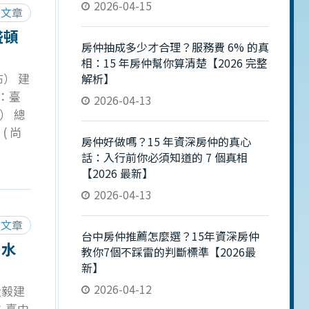
2026-04-15
閱文章
盛頓
房仲抽成多少才合理？服務費 6% 的真
相：15 年房仲幫你算清楚【2026 完整
） 建
解析】
置：臺
2026-04-13
） 總
( 尚
房仲好做嗎？15 年資深房仲的真心
) 預
話：入行前你必須知道的 7 個真相
的新
【2026 最新】
2026-04-13
閱文章
台中房仲推薦怎麼選？15年資深房仲
｜水
教你7個不踩雷的判斷標準【2026最
新】
2026-04-12
大毅建
置：臺中