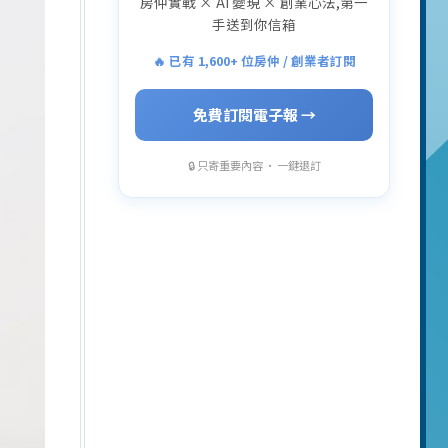
房仲實戰 × AI 變現 × 創業心法,第一
手送到你信箱
🔥 已有 1,600+ 位房仲 / 創業者訂閱
免費訂閱電子報 →
🔒 只寄重要內容 · 一鍵退訂