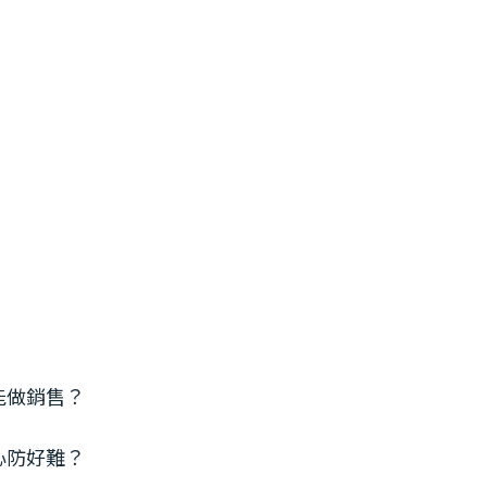
不能做銷售？
員心防好難？