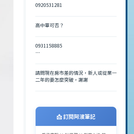
0920531281
高中畢可否？
0931158885
楓吟公司
請問現在房市差的情況，新人或從業一
二年的要怎麼突破，謝謝
📩 訂閱阿濱筆記