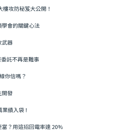
社區大樓攻防秘笈大公開！
必須學會的關鍵心法
軟武器
學，簽委託不再是難事
募集線你信嗎？
生開發
萬業績入袋 !
墊便當？用這招回電率達 20%