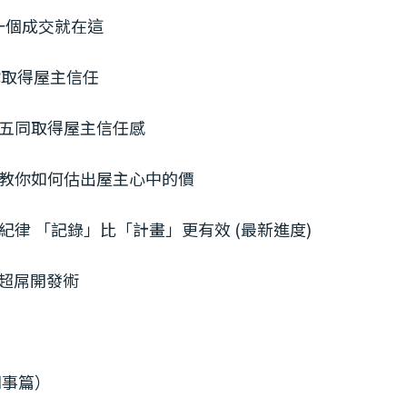
第一個成交就在這
讓你取得屋主信任
l 拉五同取得屋主信任感
少錢？教你如何估出屋主心中的價
培養紀律 「記錄」比「計畫」更有效 (最新進度)
e 超屌開發術
同事篇）