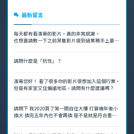
最新留言
每天都有看濱哥的影片，真的非常感謝。
也想要請教一下之前某隻影片提到過業務手上要有
70～80件的庫存是什麼意思呢？是指追蹤的物件
嗎？
請問什麼是「抗性」？
濱哥您好！ 看了很多你的影片很想加入這個行業，
但是有家室又住偏遠地區，請問有什麼建議嗎？
請問下 我2020買了第一間自住大樓 打算幾年後小
換大 換完五年內也不會再換 是不是就是符合重購
退稅呢? 是否就不用去管2年 3年 5年的那個房地合
一稅?