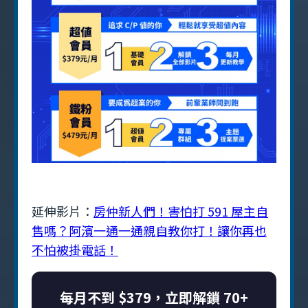
延伸影片：
房仲新人們！害怕打 591 屋主自
售嗎？阿濱一通一通親自教你打！讓你再也
不怕被掛電話！
每月不到 $379，立即解鎖 70+