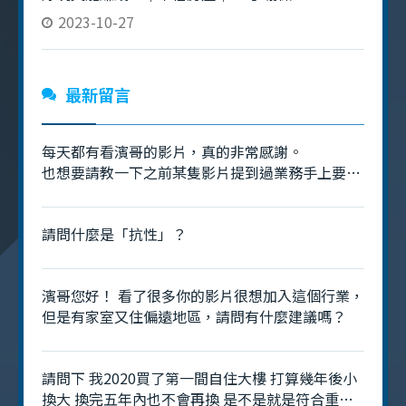
2023-10-27
最新留言
每天都有看濱哥的影片，真的非常感謝。
也想要請教一下之前某隻影片提到過業務手上要有
70～80件的庫存是什麼意思呢？是指追蹤的物件
嗎？
請問什麼是「抗性」？
濱哥您好！ 看了很多你的影片很想加入這個行業，
但是有家室又住偏遠地區，請問有什麼建議嗎？
請問下 我2020買了第一間自住大樓 打算幾年後小
換大 換完五年內也不會再換 是不是就是符合重購