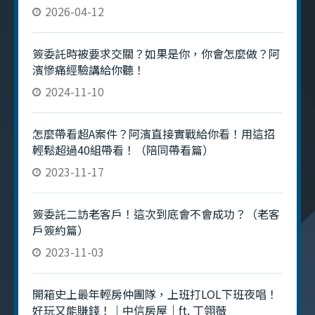
2026-04-12
簽委託時被要求交關？如果是你，你會怎麼做？阿
濱慘痛經驗講給你聽！
2024-11-10
怎麼帶看超A案件？阿濱直接實戰給你看！用這招
輕鬆超過40組帶看！（陪同帶看篇）
2023-11-17
簽委託二訪老客戶！這次到底會不會成功？（老客
戶簽約篇）
2023-11-03
開箱史上最年輕房仲團隊，上班打LOL下班夜唱！
好玩又能賺錢！｜中信房屋｜ft. 丁翎薇