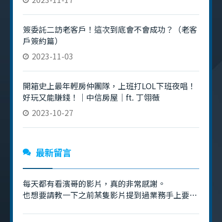
簽委託二訪老客戶！這次到底會不會成功？（老客
戶簽約篇）
2023-11-03
開箱史上最年輕房仲團隊，上班打LOL下班夜唱！
好玩又能賺錢！｜中信房屋｜ft. 丁翎薇
2023-10-27
最新留言
每天都有看濱哥的影片，真的非常感謝。
也想要請教一下之前某隻影片提到過業務手上要有
70～80件的庫存是什麼意思呢？是指追蹤的物件
嗎？