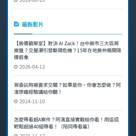
最新影片
【房價觀察室】對決 AI Zack！台中房市三大區將
崩盤？交屋潮引發斷頭危機？15年在地房仲揭開降
價假象
2026-04-12
簽委託時被要求交關？如果是你，你會怎麼做？阿
濱慘痛經驗講給你聽！
2024-11-10
怎麼帶看超A案件？阿濱直接實戰給你看！用這招
輕鬆超過40組帶看！（陪同帶看篇）
2023-11-17