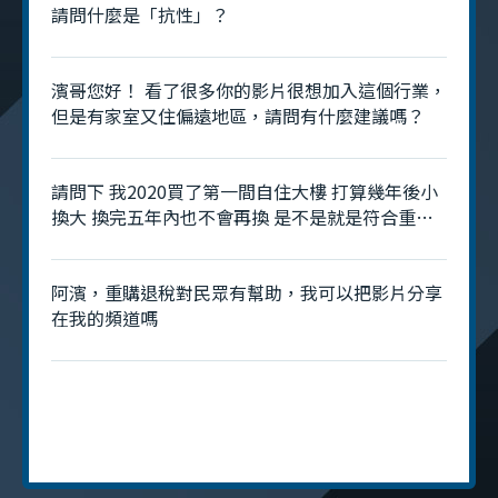
請問什麼是「抗性」？
濱哥您好！ 看了很多你的影片很想加入這個行業，
但是有家室又住偏遠地區，請問有什麼建議嗎？
請問下 我2020買了第一間自住大樓 打算幾年後小
換大 換完五年內也不會再換 是不是就是符合重購
退稅呢? 是否就不用去管2年 3年 5年的那個房地合
一稅?
阿濱，重購退稅對民眾有幫助，我可以把影片分享
在我的頻道嗎