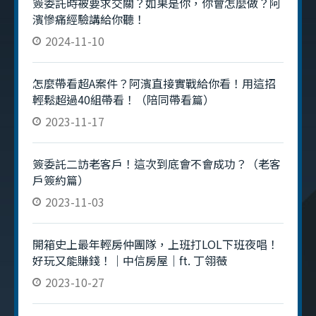
簽委託時被要求交關？如果是你，你會怎麼做？阿
濱慘痛經驗講給你聽！
2024-11-10
怎麼帶看超A案件？阿濱直接實戰給你看！用這招
輕鬆超過40組帶看！（陪同帶看篇）
2023-11-17
簽委託二訪老客戶！這次到底會不會成功？（老客
戶簽約篇）
2023-11-03
開箱史上最年輕房仲團隊，上班打LOL下班夜唱！
好玩又能賺錢！｜中信房屋｜ft. 丁翎薇
2023-10-27