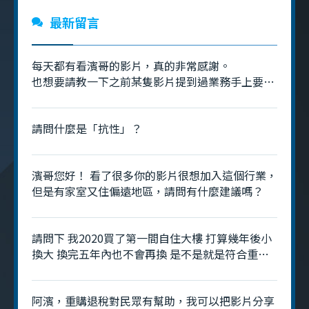
最新留言
每天都有看濱哥的影片，真的非常感謝。
也想要請教一下之前某隻影片提到過業務手上要有
70～80件的庫存是什麼意思呢？是指追蹤的物件
嗎？
請問什麼是「抗性」？
濱哥您好！ 看了很多你的影片很想加入這個行業，
但是有家室又住偏遠地區，請問有什麼建議嗎？
請問下 我2020買了第一間自住大樓 打算幾年後小
換大 換完五年內也不會再換 是不是就是符合重購
退稅呢? 是否就不用去管2年 3年 5年的那個房地合
一稅?
阿濱，重購退稅對民眾有幫助，我可以把影片分享