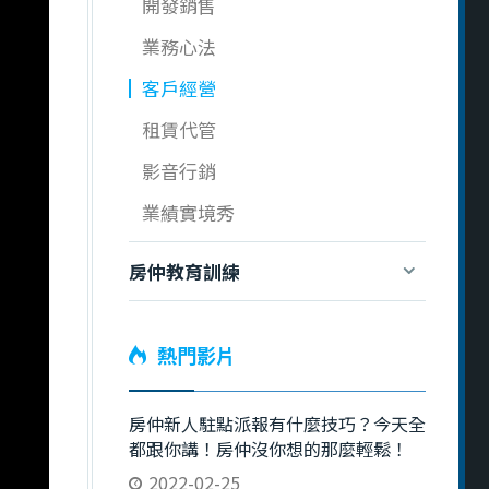
開發銷售
業務心法
客戶經營
租賃代管
影音行銷
業績實境秀
房仲教育訓練
熱門影片
房仲新人駐點派報有什麼技巧？今天全
都跟你講！房仲沒你想的那麼輕鬆！
2022-02-25