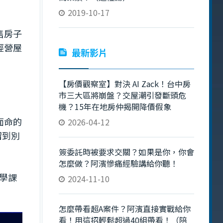
」
2019-10-17
售房子
經營屋
最新影片
【房價觀察室】對決 AI Zack！台中房
市三大區將崩盤？交屋潮引發斷頭危
機？15年在地房仲揭開降價假象
面命的
2026-04-12
溜到別
簽委託時被要求交關？如果是你，你會
怎麼做？阿濱慘痛經驗講給你聽！
學課
2024-11-10
怎麼帶看超A案件？阿濱直接實戰給你
看！用這招輕鬆超過40組帶看！（陪