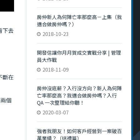
房仲新人為何陣亡率那麼高－上集（我
適合做房仲嗎？）
看下去
2018-10-23
開發信讓你月月賀成交實戰分享 | 管理
員大作戰
2018-11-09
不斷在
房仲沒底薪？入行沒方向？新人為何陣
亡率那麼高？我適合做房仲嗎？入行
短兩個
QA 一次整理給你聽！
2020-03-07
強者我朋友！如何客戶經營到一案破百
萬業績？（送禮篇）