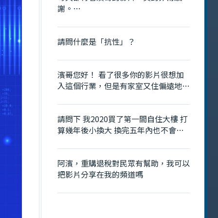
謝。
也想要請教一下之前某隻影片提到過業
務手上要有70～80件的庫存是什麼意
請問什麼是「抗性」？
思呢？是指追蹤的物件嗎？
濱哥您好！ 看了很多你的影片很想加
入這個行業，但是有家室又住偏遠地
區，請問有什麼建議嗎？
請問下 我2020買了第一間自住大樓 打
算幾年後小換大 換完五年內也不會再
換 是不是就是符合重購退稅呢? 是否就
不用去管2年 3年 5年的那個房地合一
阿濱，重購退稅對民眾有幫助，我可以
稅?
把影片分享在我的頻道嗎