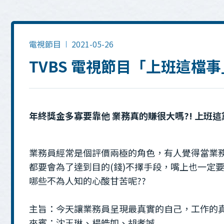
電視節目
2021-05-26
TVBS 電視節目「上班這檔
年終獎金多寡要靠他 業務真的賺很大嗎?! 上班這黨事
業務員經常是個評價兩極的角色，有人覺得當業
都要會為了達到目的(錢)不擇手段，嘴上也一定
哪些不為人知的心酸甘苦呢??
主旨：今天讓業務員呈現最真實的自己，工作的真
來賓：沈玉琳、楊皓如、胡孝誠