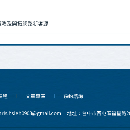
行銷策略及開拓網路新客源
課程
文章專區
預約諮詢
ris.hsieh0903@gmail.com
地址：台中市西屯區福星路20